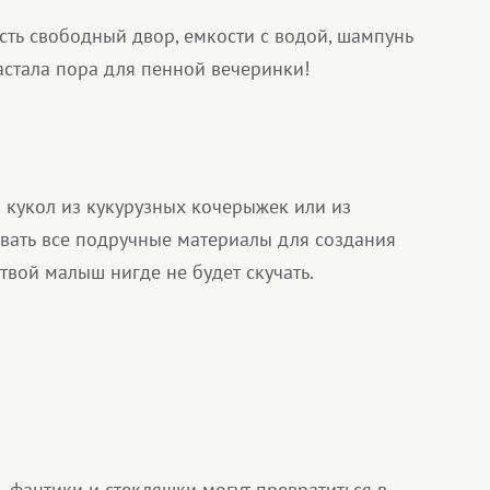
сть свободный двор, емкости с водой, шампунь
астала пора для пенной вечеринки!
а кукол из кукурузных кочерыжек или из
овать все подручные материалы для создания
твой малыш нигде не будет скучать.
 фантики и стекляшки могут превратиться в