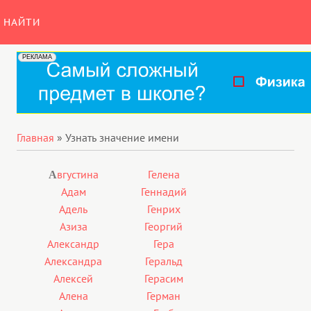
НАЙТИ
Главная
»
Узнать значение имени
вгустина
Гелена
А
Адам
Геннадий
Адель
Генрих
Азиза
Георгий
Александр
Гера
Александра
Геральд
Алексей
Герасим
Алена
Герман