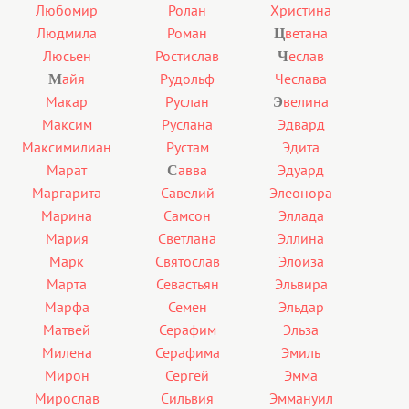
Любомир
Ролан
Христина
Людмила
Роман
ветана
Ц
Люсьен
Ростислав
еслав
Ч
айя
Рудольф
Чеслава
М
Макар
Руслан
велина
Э
Максим
Руслана
Эдвард
Максимилиан
Рустам
Эдита
Марат
авва
Эдуард
С
Маргарита
Савелий
Элеонора
Марина
Самсон
Эллада
Мария
Светлана
Эллина
Марк
Святослав
Элоиза
Марта
Севастьян
Эльвира
Марфа
Семен
Эльдар
Матвей
Серафим
Эльза
Милена
Серафима
Эмиль
Мирон
Сергей
Эмма
Мирослав
Сильвия
Эммануил