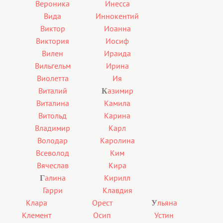
Вероника
Инесса
Вида
Иннокентий
Виктор
Иоанна
Виктория
Иосиф
Вилен
Ираида
Вильгельм
Ирина
Виолетта
Ия
Виталий
азимир
К
Виталина
Камила
Витольд
Карина
Владимир
Карл
Володар
Каролина
Всеволод
Ким
Вячеслав
Кира
алина
Кирилл
Г
Гарри
Клавдия
Клара
Орест
льяна
У
Клемент
Осип
Устин