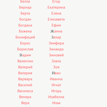
Белла
Егор
Бернар
Екатерина
Берта
Елена
Богдан
Елизавета
Богдана
Ефим
Божена
анна
Ж
Бонифаций
ахар
З
Борис
Земфира
Борислав
Зинаида
адим
Зиновий
В
Валентин
Злата
Валерий
Зоя
Валерия
ван
И
Варвара
Иванна
Василий
Игнат
Василиса
Игорь
Венера
Изабелла
Вера
Илья