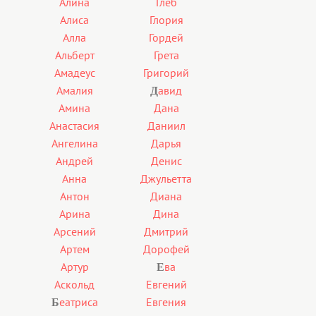
Алина
Глеб
Алиса
Глория
Алла
Гордей
Альберт
Грета
Амадеус
Григорий
Амалия
авид
Д
Амина
Дана
Анастасия
Даниил
Ангелина
Дарья
Андрей
Денис
Анна
Джульетта
Антон
Диана
Арина
Дина
Арсений
Дмитрий
Артем
Дорофей
Артур
ва
Е
Аскольд
Евгений
еатриса
Евгения
Б