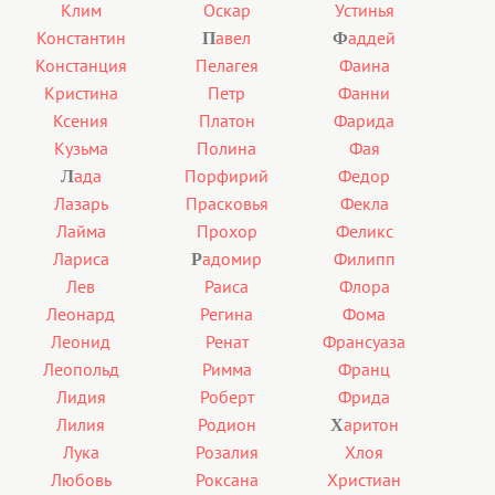
Клим
Оскар
Устинья
Константин
авел
аддей
П
Ф
Констанция
Пелагея
Фаина
Кристина
Петр
Фанни
Ксения
Платон
Фарида
Кузьма
Полина
Фая
ада
Порфирий
Федор
Л
Лазарь
Прасковья
Фекла
Лайма
Прохор
Феликс
Лариса
адомир
Филипп
Р
Лев
Раиса
Флора
Леонард
Регина
Фома
Леонид
Ренат
Франсуаза
Леопольд
Римма
Франц
Лидия
Роберт
Фрида
Лилия
Родион
аритон
Х
Лука
Розалия
Хлоя
Любовь
Роксана
Христиан