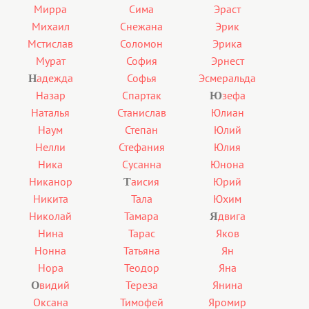
Мирра
Сима
Эраст
Михаил
Снежана
Эрик
Мстислав
Соломон
Эрика
Мурат
София
Эрнест
адежда
Софья
Эсмеральда
Н
Назар
Спартак
зефа
Ю
Наталья
Станислав
Юлиан
Наум
Степан
Юлий
Нелли
Стефания
Юлия
Ника
Сусанна
Юнона
Никанор
аисия
Юрий
Т
Никита
Тала
Юхим
Николай
Тамара
двига
Я
Нина
Тарас
Яков
Нонна
Татьяна
Ян
Нора
Теодор
Яна
видий
Тереза
Янина
О
Оксана
Тимофей
Яромир