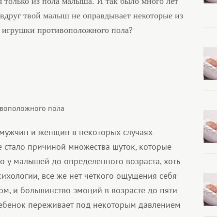
я только из пола малыша. И так было много лет
 вдруг твой малыш не оправдывает некоторые из
т игрушки противоположного пола?
ивоположного пола
 мужчин и женщин в некоторых случаях
е стало причиной множества шуток, которые
о у малышей до определенного возраста, хоть
сихологии, все же нет четкого ощущения себя
м, и большинство эмоций в возрасте до пяти
 ребенок переживает под некоторым давлением