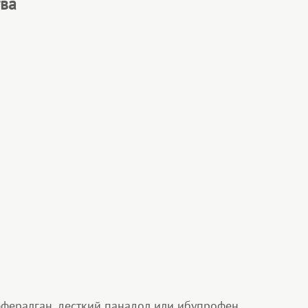
ва
фералган, десткий панадол или ибупрофен