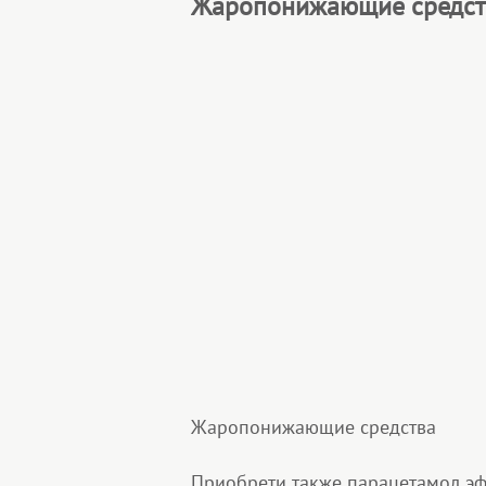
Жаропонижающие средст
Жаропонижающие средства
Приобрети также парацетамол эф