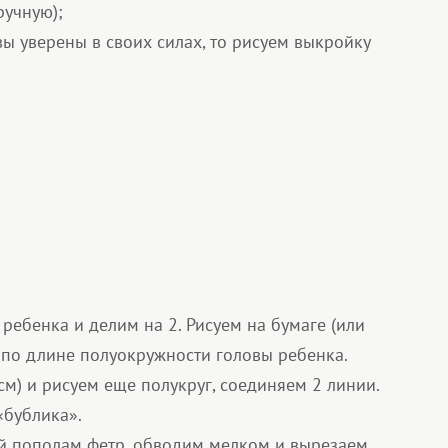
ручную);
вы уверены в своих силах, то рисуем выкройку
ребенка и делим на 2. Рисуем на бумаге (или
й по длине полуокружности головы ребенка.
м) и рисуем еще полукруг, соединяем 2 линии.
«бублика».
й пополам фетр, обводим мелком и вырезаем.