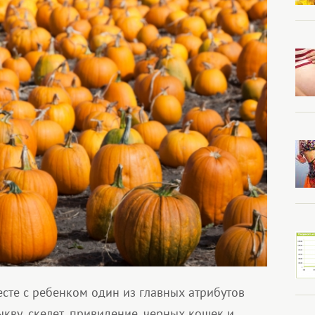
сте с ребенком один из главных атрибутов
ыкву, скелет, привидение, черных кошек и