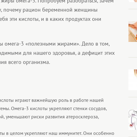
жиры омега-3. Попробуем разобраться, зачем
у, почему рацион беременной женщины
бя эти кислоты, и в каких продуктах они
ы омега-3 «полезными жирами». Дело в том,
одимыми для нашего здоровья, а дефицит этих
ия всего организма.
ислоты играют важнейшую роль в работе нашей
емы. Омега-3 кислоты укрепляют стенки сосудов,
ой, уменьшают риски развития атеросклероза,
оты в целом укрепляют наш иммунитет. Они особенно