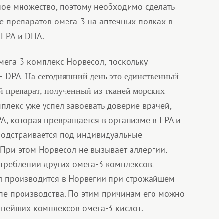
ное множество, поэтому необходимо сделать
е препаратов омега-3 на аптечных полках в
 EPA и DHA.
мега-3 комплекс Норвесол, поскольку
— DPA.
На сегодняшний день это единственный
й препарат, полученный из тканей морских
плекс уже успел завоевать доверие врачей,
A, которая превращается в организме в EPA и
 подстраивается под индивидуальные
При этом Норвесол не вызывает аллергии,
треблении других омега-3 комплексов,
л производится в Норвегии при строжайшем
апе производства. По этим причинам его можно
йнейших комплексов омега-3 кислот.