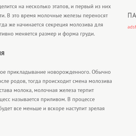
елится на несколько этапов, и первый из них
ПА
ти. В это время молочные железы переносят
гда же начинается секреция молозива для
adsf
тивно меняется размер и форма груди.
ия
рвое прикладывание новорожденного. Обычно
осле родов, тогда происходит смена молозива
става молока, молочная железа терпит
оцесс называется приливом. В процессе
будет все меньше и вскоре наступит зрелая