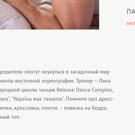
ПА
adsf
 родители смогут окунуться в загадочный мир
менты восточной хореографии. Тренер – Лана
ародной школы танцев Release Dance Complex,
се", "Україна має таланти". Помните про дресс-
етки, кроссовки, платок – повязка на бедра,
ный топ.