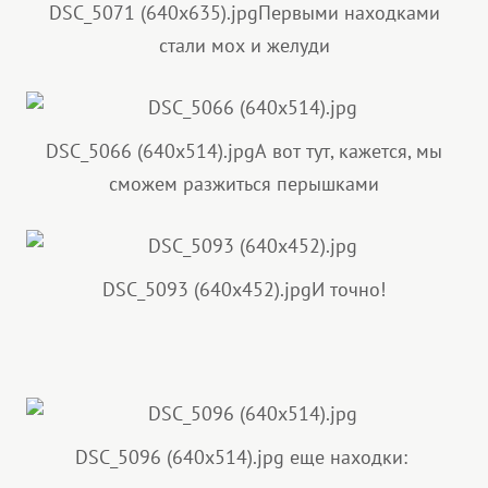
DSC_5071 (640x635).jpg
Первыми находками
стали мох и желуди
DSC_5066 (640x514).jpg
А вот тут, кажется, мы
сможем разжиться перышками
DSC_5093 (640x452).jpg
И точно!
DSC_5096 (640x514).jpg
еще находки: