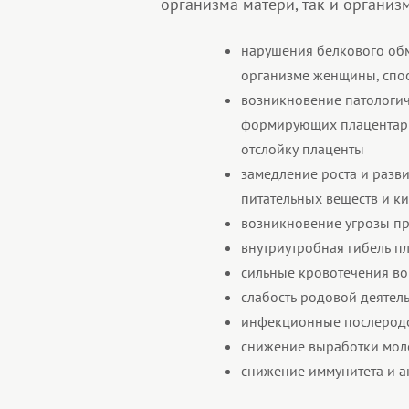
организма матери, так и организм
нарушения белкового обм
организме женщины, спос
возникновение патологи
формирующих плацентарну
отслойку плаценты
замедление роста и разви
питательных веществ и к
возникновение угрозы п
внутриутробная гибель п
сильные кровотечения во
слабость родовой деятел
инфекционные послерод
снижение выработки мол
снижение иммунитета и а