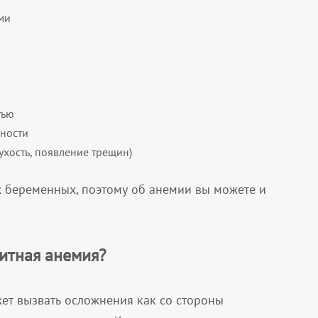
ми
тью
ности
хость, появление трещин)
х беременных, поэтому об анемии вы можете и
итная анемия?
т вызвать осложнения как со стороны