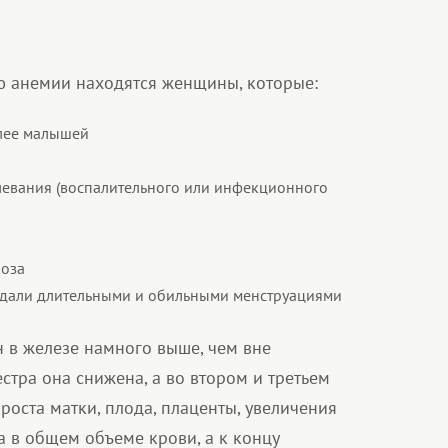
ю анемии находятся женщины, которые:
лее малышей
евания (воспалительного или инфекционного
коза
радали длительными и обильными менструациями
в железе намного выше, чем вне
стра она снижена, а во втором и третьем
 роста матки, плода, плаценты, увеличения
 в общем объеме крови, а к концу