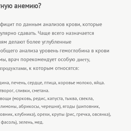
тную анемию?
фицит по данным анализов крови, которые
лярно сдавать. Чаще всего назначается
иям делают более углубленные
у общего анализа уровень гемоглобина в крови
мы, врач порекомендует особую
диету,
, к которым относятся:
продуктами
дина, печень, сердце, птица, коровье молоко, яйца.
 творог, сливки, сметана.
овощи (морковь, редис, капуста, тыква, свекла,
, лимоны, абрикосы, черешня), ягоды (шиповник,
ник, клубника), орехи, крупы (рис, гречка, овсянка),
фасоль), зелень, мед.