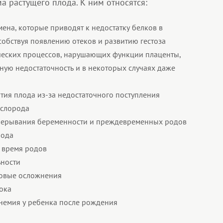
а растущего плода. К ним относятся:
ена, которые приводят к недостатку белков в
обствуя появлению отеков и развитию гестоза
ческих процессов, нарушающих функции плаценты,
ю недостаточность и в некоторых случаях даже
тия плода из-за недостаточного поступления
ислорода
рерывания беременности и преждевременных родов
лода
 время родов
ьности
овые осложнения
ока
немия у ребенка после рождения