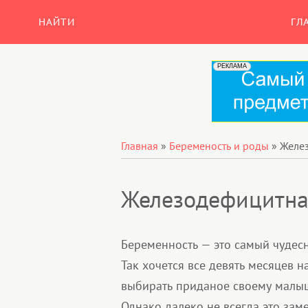
НАЙТИ
ГЛ
Главная
»
Беременость и роды
»
Желез
Железодефицитна
Беременность — это самый чудес
Так хочется все девять месяцев 
выбирать приданое своему малышу
Однако далеко не всегда это зам