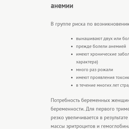
анемии
В группе риска по возникновени
вынашивают двух или бо
прежде болели анемией
имеют хронические забол
характера)
много раз рожали
имеют проявления токси
в течение многих лет ст
Потребность беременных женщин 
беременности. Для первого триме
резко увеличивается в результате
массы эритроцитов и гемоглобина