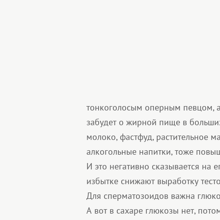
тонкоголосым оперным певцом, а 
забудет о жирной пище в больших
молоко, фастфуд, растительное м
алкогольные напитки, тоже повы
И это негативно сказывается на 
избытке снижают выработку тест
Для сперматозоидов важна глюкоз
А вот в сахаре глюкозы нет, пот