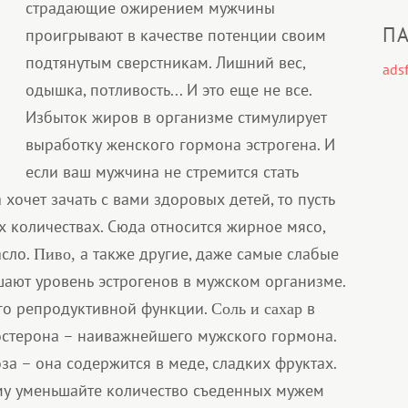
страдающие ожирением мужчины
ПА
проигрывают в качестве потенции своим
подтянутым сверстникам. Лишний вес,
adsf
одышка, потливость... И это еще не все.
Избыток жиров в организме стимулирует
выработку женского гормона эстрогена. И
если ваш мужчина не стремится стать
хочет зачать с вами здоровых детей, то пусть
 количествах. Сюда относится жирное мясо,
асло.
а также другие, даже самые слабые
Пиво,
шают уровень эстрогенов в мужском организме.
его репродуктивной функции.
в
Соль и сахар
остерона – наиважнейшего мужского гормона.
а – она содержится в меде, сладких фруктах.
ому уменьшайте количество съеденных мужем