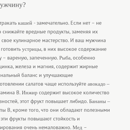
мужчину?
втракать
- замечательно. Если нет – не
кашей
о снижайте вредные продукты, заменяя их
 свое кулинарное мастерство. И ваш мужчина
 готовить
, в них высокое содержание
устрицы
у – вареную, запеченную.
, особенно
Рыба
цинка, железа и магния, содержит жирные
нальный баланс и улучшающие
отовлении салатов чаще используйте
авокадо –
тамина В.
содержит высокое количество
Инжир
ностей, этот фрукт повышает либидо.
Бананы –
пы В, кроме того, что они обладают полезными
 эти фрукты повышают стойкость и
анирования очень немаловажно.
–
Мед